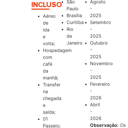
São
Agosto
INCLUSO
Paulo
-
Brasília
2025
Aéreo
Curitiba
Setembro
de
Rio
-
ida
de
2025
e
Janeiro
Outubro
volta;
-
Hospedagem
2025
com
Novembro
café
-
da
2025
manhã;
Fevereiro
Transfer
-
na
2026
chegada
Abril
e
-
saída;
2026
01
Observação:
Os
Passeio;