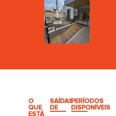
O
SAÍDAS
PERÍODOS
QUE
DE
DISPONÍVEIS
ESTÁ