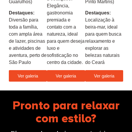
Guarulhos)
Pinto Martins)
Elegância,
Destaques:
gastronomia
Destaques:
Diversão para
premiada e
Localização à
toda a família,
contato com a
beira-mar, ideal
com ampla área
natureza, ideal
para quem busca
de lazer, piscinas
para quem deseja
relaxamento e
e atividades de
luxo e
explorar as
aventura, perto de
sofisticação no
belezas naturais
São Paulo
centro da cidade.
do Ceará
Ver galeria
Ver galeria
Ver galeria
Pronto para relaxar
com estilo?