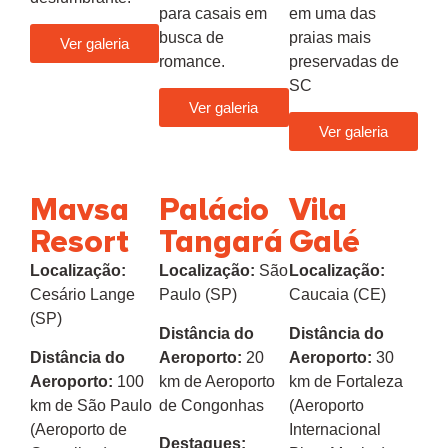
para casais em
em uma das
busca de
praias mais
Ver galeria
romance.
preservadas de
SC
Ver galeria
Ver galeria
Mavsa
Palácio
Vila
Resort
Tangará
Galé
Localização:
Localização:
São
Localização:
Cesário Lange
Paulo (SP)
Caucaia (CE)
(SP)
Distância do
Distância do
Distância do
Aeroporto:
20
Aeroporto:
30
Aeroporto:
100
km de Aeroporto
km de Fortaleza
km de São Paulo
de Congonhas
(Aeroporto
(Aeroporto de
Internacional
Destaques: