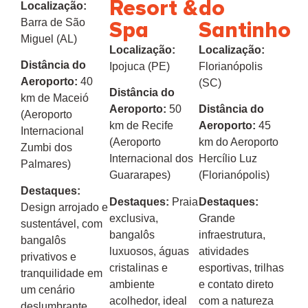
Resort &
do
Localização:
Barra de São
Spa
Santinho
Miguel (AL)
Localização:
Localização:
Distância do
Ipojuca (PE)
Florianópolis
Aeroporto:
40
(SC)
Distância do
km de Maceió
Aeroporto:
50
Distância do
(Aeroporto
km de Recife
Aeroporto:
45
Internacional
(Aeroporto
km do Aeroporto
Zumbi dos
Internacional dos
Hercílio Luz
Palmares)
Guararapes)
(Florianópolis)
Destaques:
Destaques:
Praia
Destaques:
Design arrojado e
exclusiva,
Grande
sustentável, com
bangalôs
infraestrutura,
bangalôs
luxuosos, águas
atividades
privativos e
cristalinas e
esportivas, trilhas
tranquilidade em
ambiente
e contato direto
um cenário
acolhedor, ideal
com a natureza
deslumbrante.