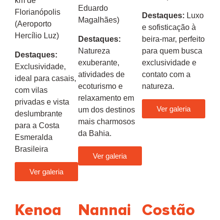
km de
Eduardo
Florianópolis
Destaques:
Luxo
Magalhães)
(Aeroporto
e sofisticação à
Hercílio Luz)
Destaques:
beira-mar, perfeito
Natureza
para quem busca
Destaques:
exuberante,
exclusividade e
Exclusividade,
atividades de
contato com a
ideal para casais,
ecoturismo e
natureza.
com vilas
relaxamento em
privadas e vista
Ver galeria
um dos destinos
deslumbrante
mais charmosos
para a Costa
da Bahia.
Esmeralda
Brasileira
Ver galeria
Ver galeria
Kenoa
Nannai
Costão